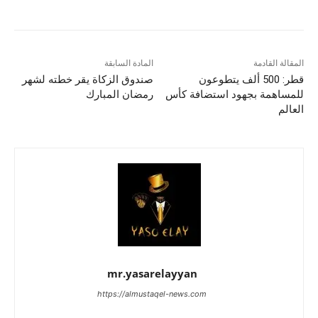
المقالة القادمة
المادة السابقة
قطر: 500 ألف يتطوعون
صندوق الزكاة يقر خطته لشهر
للمساهمة بجهود استضافة كأس
رمضان المبارك
العالم
mr.yasarelayyan
https://almustaqel-news.com