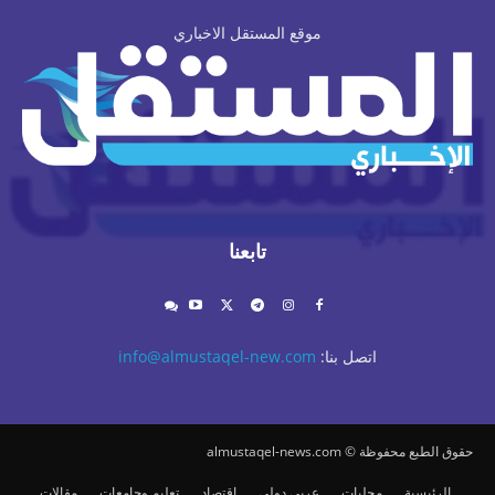
موقع المستقل الاخباري
تابعنا
اتصل بنا:
info@almustaqel-new.com
حقوق الطبع محفوظة © almustaqel-news.com
الرئيسية
محليات
عربي دولي
اقتصاد
تعليم وجامعات
مقالات