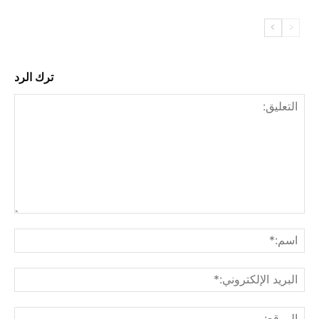
ترك الرد
التع
اسم
البري
الإل
المو