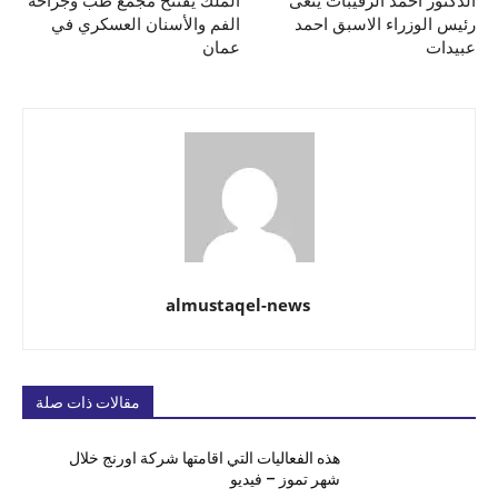
الدكتور احمد الرقيبات ينعى
الملك يفتتح مجمع طب وجراحة
رئيس الوزراء الاسبق احمد
الفم والأسنان العسكري في
عبيدات
عمان
almustaqel-news
مقالات ذات صلة
هذه الفعاليات التي اقامتها شركة اورنج خلال
شهر تموز – فيديو