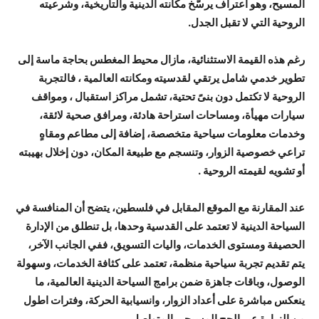
المسيح، وهو اعتراف يرسّخ مكانته الدينية والتاريخية، وشرعيته
الروحية التي لا تقبل الجدل.
رغم هذه القيمة الاستثنائية، مازال محيط المغطس بحاجة ماسة إلى
تطوير خدمي شامل يرتقي لقدسيته ومكانته العالمية ، فالتجربة
الروحية لا تكتمل دون بنىً تحتية، تشمل مراكز استقبال ، ومواقف
سيارات مهيأة، ومساحات استراحة هادئة، ومرافق صحية لائقة،
وخدمات معلومات سياحية متخصصة، إضافة إلى مطاعم ومقاهٍ
تراعي خصوصية الزوار، وتنسجم مع طبيعة المكان، دون إخلال بهيبته
أو تشويه لقيمته الروحية .
عند المقارنة مع الموقع المقابل في فلسطين، يتضح أن المنافسة في
السياحة الدينية لا تعتمد على القدسية وحدها، بل تنطلق من الإدارة
الحصيفة ومستوى الخدمات، واليات التسويق، ففي الجانب الآخر،
يتم تقديم تجربة سياحية منظمة، تعتمد على كثافة الخدمات، وسهولة
الوصول، وباقات جاهزة ضمن برامج السياحة الدينية العالمية، ما
ينعكس مباشرة على أعداد الزوار، وانسيابية الحركة، وفترات اطول
من الزيارة عبر الحج المسيحي المتواصل .