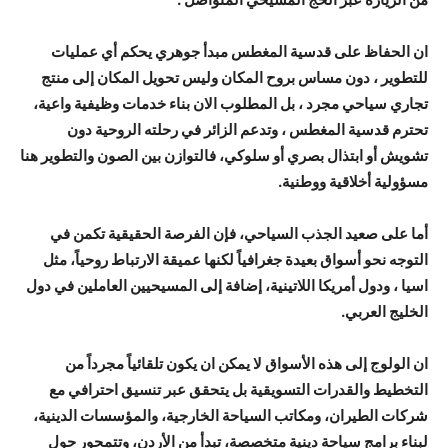
ان الحفاظ على قدسية المغطس مبدأ جوهري يحكم أي عمليات
للتطوير ، دون مساس بروح المكان وليس تحويل المكان إلى منتج
تجاري سياحي مجرد ، بل المطلوب الان بناء خدمات وظيفية واعية،
تحترم قدسية المغطس ، وتدعم الزائر في رحلته الروحية دون
تشويش أو ابتذال بصري أو سلوكي، فالتوازن بين الصون والتطوير هنا
مسؤولية أخلاقية ووطنية.
أما على صعيد الجذب السياحي، فإن الفرصة الحقيقية تكمن في
التوجه نحو أسواق بعيدة جغرافياً لكنها عميقة الارتباط روحياً، مثل
اسيا ، ودول أمريكا اللاتينية، إضافة إلى المسيحيين العاملين في دول
الخليج العربي.
ان الولوج إلى هذه الأسواق لا يمكن ان يكون تلقائياً مجرداً من
التخطيط والقدرات التسويقية بل يتحقق عبر تنسيق احترافي مع
شركات الطيران، ومكاتب السياحة الخارجية، والمؤسسات الدينية،
لبناء برامج سياحة دينية متخصصة، تبدأ من الأردن، وتتمحور حول