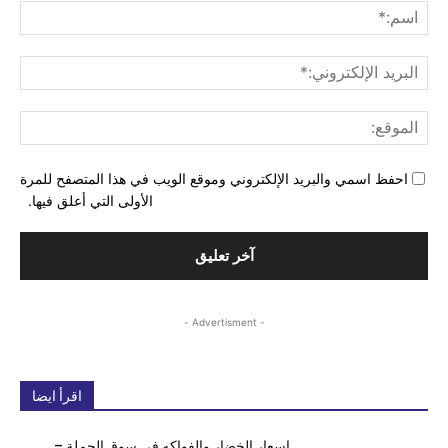
اسم
البري
الإل
المو
احفظ اسمي والبريد الإلكتروني وموقع الويب في هذا المتصفح للمرة
الأولى التي أعلق فيها.
- Advertisment -
اقرأ ايضا
اسعار الخضار والفواكه في سوق الجملة –