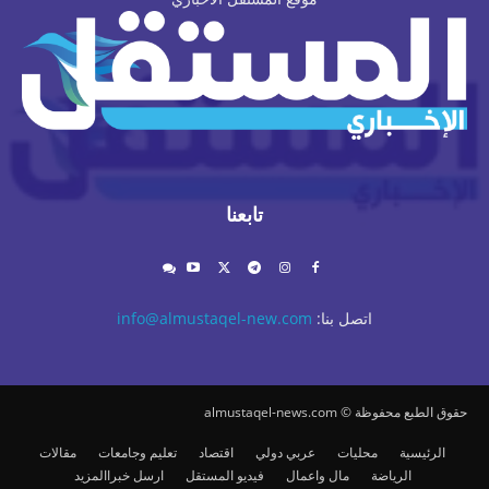
تابعنا
اتصل بنا:
info@almustaqel-new.com
حقوق الطبع محفوظة © almustaqel-news.com
الرئيسية
محليات
عربي دولي
اقتصاد
تعليم وجامعات
مقالات
الرياضة
مال واعمال
فيديو المستقل
ارسل خبرا
المزيد