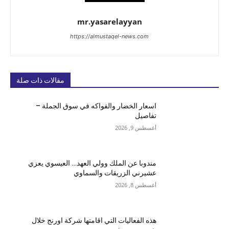
mr.yasarelayyan
https://almustaqel-news.com
مقالات ذات صلة
اسعار الخضار والفواكه في سوق الجملة –
تفاصيل
أغسطس 9, 2026
مندوبا عن الملك وولي العهد… العيسوي يعزي
عشيرني الزريقات والسماوي
أغسطس 8, 2026
هذه الفعاليات التي اقامتها شركة اورنج خلال