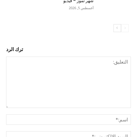
شهر تموز – فيديو
أغسطس 5, 2026
ترك الرد
التع
اسم
البري