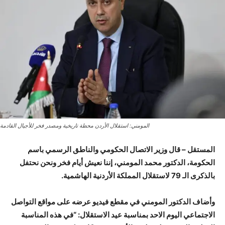
المومني: استقلال الأردن محطة تاريخية ومصدر فخر للأجيال القادمة
المستقل – قال وزير الاتصال الحكومي والناطق الرسمي باسم
الحكومة، الدكتور محمد المومني، إننا نعيش أيام فخر ونحن نحتفل
بالذكرى الـ 79 لاستقلال المملكة الأردنية الهاشمية.
وأضاف الدكتور المومني في مقطع فيديو عرضه على مواقع التواصل
الاجتماعي اليوم الاحد بمناسبة عيد الاستقلال: “في هذه المناسبة