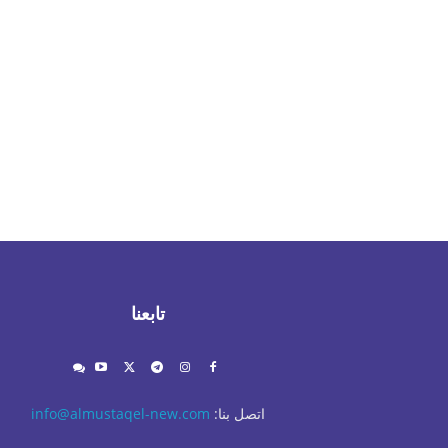
تابعنا
اتصل بنا:
info@almustaqel-new.com