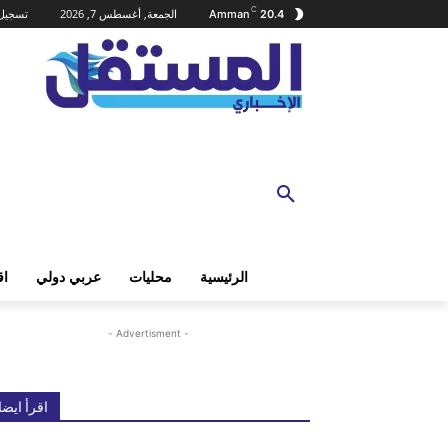
C
الجمعة, أغسطس 7, 2026
تسجيل 
Amman
20.4
الرئيسية
محليات
عربي دولي
اق
- Advertisment -
اقرأ ايضا