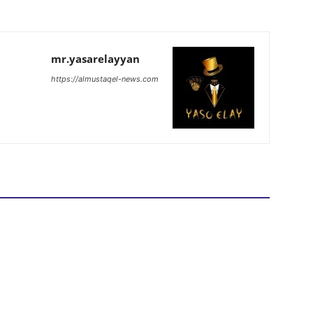
mr.yasarelayyan
https://almustaqel-news.com