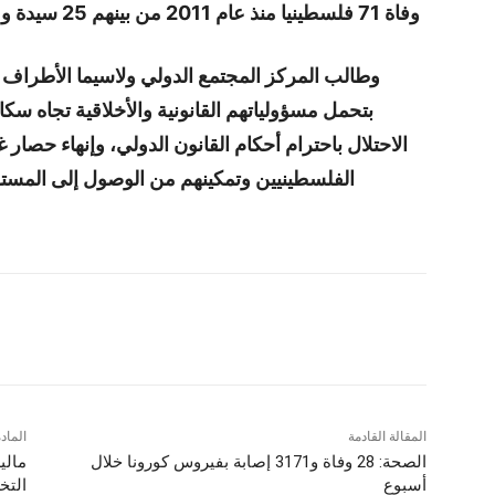
وفاة 71 فلسطينيا منذ عام 2011 من بينهم 25 سيدة و9 أطفال جراء المماطلة والمنع الإسرائيليين.
وطالب المركز المجتمع الدولي ولاسيما الأطراف ا
بتحمل مسؤولياتهم القانونية والأخلاقية تجاه سكا
الاحتلال باحترام أحكام القانون الدولي، وإنهاء حصا
الفلسطينيين وتمكينهم من الوصول إلى المستش
شارك
المقالة القادمة
الماد
الصحة: 28 وفاة و3171 إصابة بفيروس كورونا خلال
مالي
أسبوع
التخ