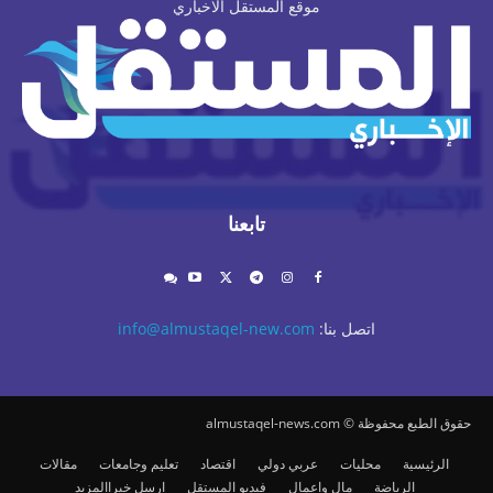
موقع المستقل الاخباري
تابعنا
اتصل بنا:
info@almustaqel-new.com
حقوق الطبع محفوظة © almustaqel-news.com
الرئيسية
محليات
عربي دولي
اقتصاد
تعليم وجامعات
مقالات
الرياضة
مال واعمال
فيديو المستقل
ارسل خبرا
المزيد