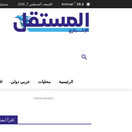
C
الجمعة, أغسطس 7, 2026
تسجيل 
Amman
29.3
الرئيسية
محليات
عربي دولي
اق
- Advertisment -
اقرأ ايضا