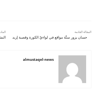
شارك
المقالة القادمة
الماد
حسان يزور ستَّة مواقع في لواءيّ الكورة وقصبة إربد
النش
almustaqel-news