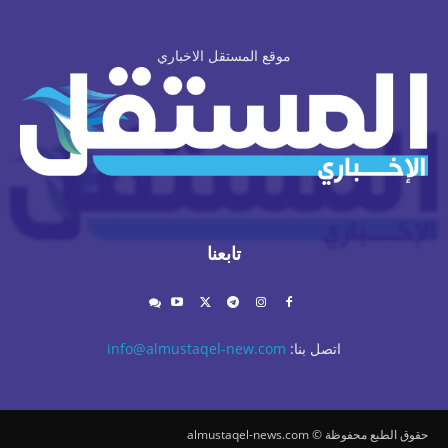
موقع المستقل الاخباري
تابعنا
اتصل بنا:
info@almustaqel-new.com
حقوق الطبع محفوظة © almustaqel-news.com