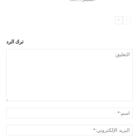
ترك الرد
التع
اسم
البري
الإل