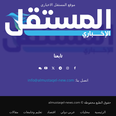
موقع المستقل الاخباري
تابعنا
اتصل بنا:
info@almustaqel-new.com
حقوق الطبع محفوظة © almustaqel-news.com
الرئيسية
محليات
عربي دولي
اقتصاد
تعليم وجامعات
مقالات