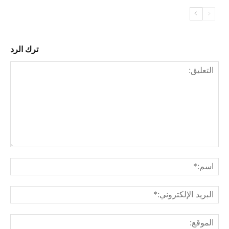
ترك الرد
التع
اسم
البري
الإل
المو