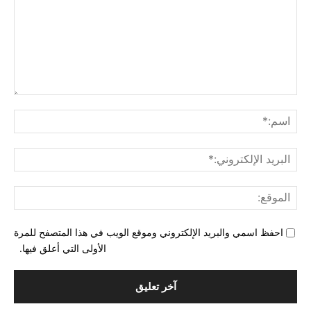
التع
اسم
البري
الإل
المو
احفظ اسمي والبريد الإلكتروني وموقع الويب في هذا المتصفح للمرة
الأولى التي أعلق فيها.