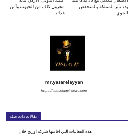
الأشغال تتعامل مع 36 بلاغا منذ
البنك الدولي: الاردن لديه
بدء تأثر المملكة بالمنخفض
مخزون كاف من الحبوب وآمن
الجوي
غذائيا
mr.yasarelayyan
https://almustaqel-news.com
مقالات ذات صلة
هذه الفعاليات التي اقامتها شركة اورنج خلال