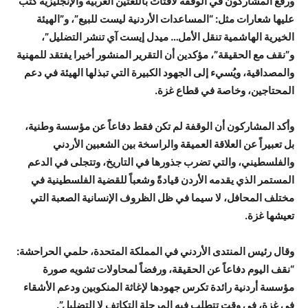
ورفع المشاركون في الوقفة لافتات باللغتين العربية والإنجليزية كتب
عليها شعارات مثل: “المساعدات الأردنية ليست للبيع”، و”الهيئة
الخيرية الهاشمية تنقل الأمل… ميدل إيست آي تنشر التضليل”،
و”نقف مع الحقيقة”، مؤكدين أن التقرير المنشور أخيرا يفتقد للمهنية
والمصداقية، ويُسيء إلى الجهود الكبيرة التي تبذلها الهيئة في دعم
المحتاجين، وخاصة في قطاع غزة.
وأكد المشاركون أن الوقفة لم تكن فقط دفاعاً عن مؤسسة وطنية،
بل تعبيراً عن العلاقة العميقة والراسخة بين الشعبين الأردني
والفلسطيني، والتي تضرب جذورها في التاريخ، وتتجلى في الدعم
المستمر الذي يقدمه الأردن قيادةً وشعباً للقضية الفلسطينية في
مختلف المحافل، لا سيما في ظل الظروف الإنسانية الصعبة التي
تعيشها غزة.
وقال رئيس المنتدى الأردني في المملكة المتحدة، حلمي الحراحشة:
“نقف اليوم دفاعاً عن الحقيقة، ورفضاً لمحاولات تشويه صورة
مؤسسة أردنية رائدة تكرس جهودها لإغاثة المنكوبين ودعم الأشقاء
في غزة، في وقت تتطلب فيه المرحلة التكاتف لا التضليل”.