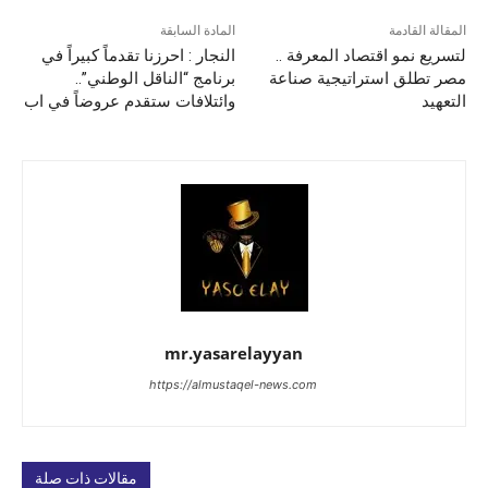
المقالة القادمة
المادة السابقة
لتسريع نمو اقتصاد المعرفة ..
النجار : احرزنا تقدماً كبيراً في
مصر تطلق استراتيجية صناعة
برنامج “الناقل الوطني”..
التعهيد
وائتلافات ستقدم عروضاً في اب
mr.yasarelayyan
https://almustaqel-news.com
مقالات ذات صلة