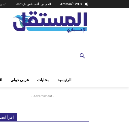
C
الخميس, أغسطس 6, 2026
تسجيل
Amman
29.3
الرئيسية
محليات
عربي دولي
اق
- Advertisment -
اقرأ ايضا