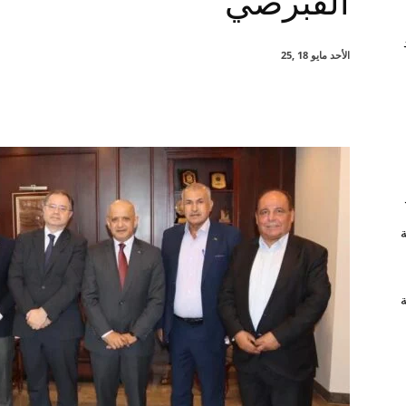
القبرصي
الأحد مايو 18 ,25
شارك
ة
ة