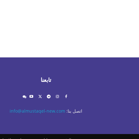
تابعنا
اتصل بنا:
info@almustaqel-new.com