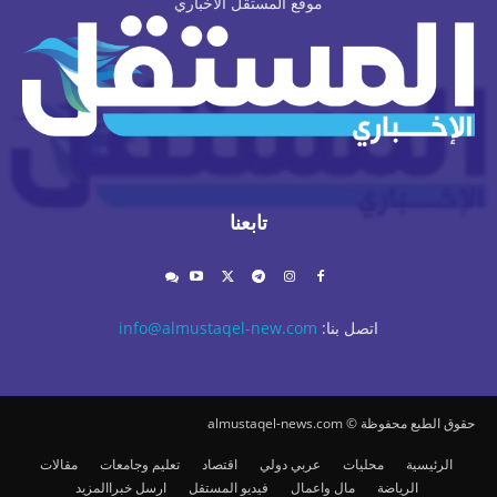
موقع المستقل الاخباري
تابعنا
اتصل بنا:
info@almustaqel-new.com
حقوق الطبع محفوظة © almustaqel-news.com
الرئيسية
محليات
عربي دولي
اقتصاد
تعليم وجامعات
مقالات
الرياضة
مال واعمال
فيديو المستقل
ارسل خبرا
المزيد