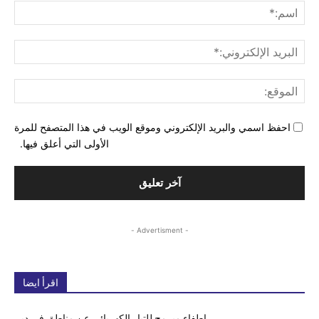
اسم
البري
الإل
المو
احفظ اسمي والبريد الإلكتروني وموقع الويب في هذا المتصفح للمرة
الأولى التي أعلق فيها.
- Advertisment -
اقرأ ايضا
إطفاء مبرمج للتيار الكهربائي عن مناطق في دير