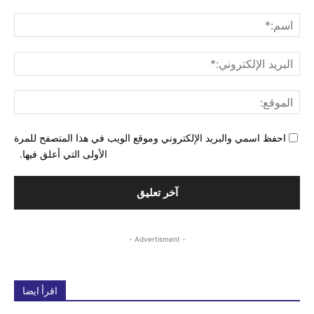
التع
اسم
البري
الإل
المو
احفظ اسمي والبريد الإلكتروني وموقع الويب في هذا المتصفح للمرة
الأولى التي أعلق فيها.
- Advertisment -
اقرأ ايضا