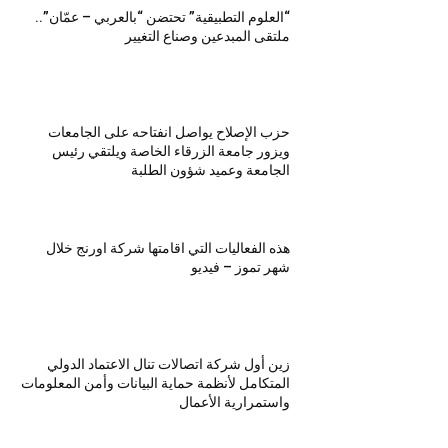
“العلوم التطبيقية” تحتضن “بالعربي – عمّان”..
ملتقى المبدعين وصناع التغيير
حزب الإصلاح يواصل انفتاحه على الجامعات
ويزور جامعة الزرقاء الخاصة ويلتقي رئيس
الجامعة وعميد شؤون الطلبة
هذه الفعاليات التي اقامتها شركة اورنج خلال
شهر تموز – فيديو
زين أول شركة اتصالات تنال الاعتماد الدولي
المتكامل لأنظمة حماية البيانات وأمن المعلومات
واستمرارية الأعمال