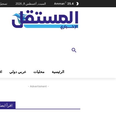
C
السبت, أغسطس 8, 2026
تسجيل 
Amman
25.4
الرئيسية
محليات
عربي دولي
اق
- Advertisment -
اقرأ ايضا