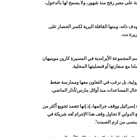
قة على معبر رفح منذ شهور، ولا يسمح لها بالدخول،
ف ذاته، ومنها القافلة البرية لكسر الحصار على
يرة نت.
م المجموعة الأيرلندية في المسيرة كارين موينيهان
ا مع سفارتها أو قنصليتها المحلية.
ولية، بل نرغب في التعاون معها وممارسة ضغط
دخال المساعدات منذ أوائل مارس/آذار الماضي.
ائيل ووقف جرائمها، إذ إنها تتعمد تجويع أكثر من
لدولي لا تحاول وقف هذا الإجرام تُعد شريكة في
ن ينسى من لزم الصمت”.