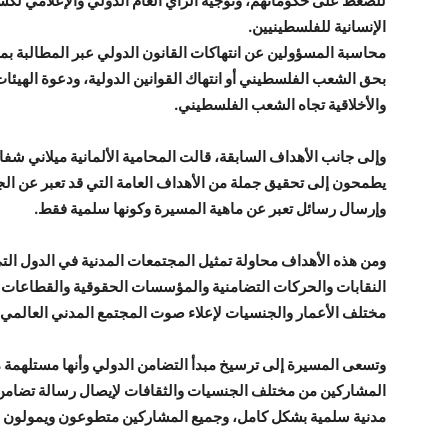
للضغط على حكوماتهم، وتوجيه الرأي العام الدولي والإعلامي لكش
الإنسانية للفلسطينيين.
محاسبة المسؤولين عن انتهاكات القانون الدولي عبر المطالبة ب
بحق الشعب الفلسطيني أو انتهاك القوانين الدولية، ودعوة الهيئات 
والأخلاقية تجاه الشعب الفلسطيني.
وإلى جانب الأهداف السابقة، قالت المحامية الألمانية ميلاني شف
يطمحون إلى تحقيق جملة من الأهداف العامة التي قد تعبر عن الجو
وإرسال رسائل تعبر عن ماهية المسيرة وكونها سلمية فقط.
ومن هذه الأهداف محاولة تمثيل المجتمعات المدنية في الدول ال
النقابات والحركات التضامنية والمؤسسات الحقوقية والقطاعات ال
مختلف الأعمار والجنسيات لإعلاء صوت المجتمع المدني العالمي.
وتسعى المسيرة إلى ترسيخ مبدأ التضامن الدولي وأنها مستلهمة 
المشاركين من مختلف الجنسيات والثقافات لإيصال رسالة تضامن 
مدنية سلمية بشكل كامل، وجميع المشاركين متطوعون ويمولون مش