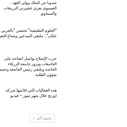
مندوبا عن الملك وولي العهد…
العيسوي يعزي عشيرني الزريقات
والسماوي
“العلوم التطبيقية” تحتضن “بالعربي 
عمّان”.. ملتقى المبدعين وصناع التغي
حزب الإصلاح يواصل انفتاحه على
الجامعات ويزور جامعة الزرقاء
الخاصة ويلتقي رئيس الجامعة وعميد
شؤون الطلبة
هذه الفعاليات التي اقامتها شركة
اورنج خلال شهر تموز – فيديو
تحميل أكثر