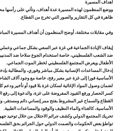
أهداف المسيرة
ووضع المنظمون لهذه المسيرة عدة أهداف، وتأتي على رأسها محا
ظاهرة في كل التقارير والصور التي تخرج من القطاع.
وفي مقابلات مختلفة، أوضح المنظمون أن أهداف المسيرة المباش
إيقاف الإبادة الجماعية في غزة عبر السعي بشكل جماعي وعملي لو
ضد الشعب الفلسطيني، خاصة استخدام الجوع سلاحا ضد المدنيين، 
الأطفال ويعرض المجتمع الفلسطيني لخطر الموت الجماعي.
إدخال المساعدات الإنسانية بشكل مباشر وفوري، والمطالبة بإدخال
الأساسية فورا إلى غزة عبر معبر رفح، خاصة مع وجود آلاف الشاح
لضمان وصول المواد الإغاثية لسكان غزة بلا قيود أو تأخير ودعم 
كسر الحصار ورفع القيود المفروضة على غزة، والدعوة إلى رفع ا
القطاع والسماح غير المشروط بفتح ممر إنساني دائم ومستقر، والم
الأساسية، كالغذاء والماء النظيف والوقود والمساعدات الطبية.
تحريك المجتمع الدولي وكشف جرائم الاحتلال من خلال توحيد جه
تواطؤ بعض الحكومات والصمت الدولي حول الجرائم بحق الفلسطيني