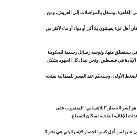
ى القاهرة، وننتقل بالمواصلات إلى العريش، ومن
 أهل غزة يعيشون بلا أكل أو دواء أو ماء لأكثر من
لتي سننطلق منها، وتوجيه رسائل رسمية للحكومة
 الإبادة في فلسطين، ونحن نبذل كل الجهود بشكل
لضغط الأولى، وسنخيّم عند المعبر للمطالبة بفتحه
 هو كسر الحصار “اللاإنساني” المضروب على
ولذلك أشار أبو كشك إلى أن المواد الإغاثية الأساسية التي يعتمدون عليها من أجل كسر الحصار الإسرائيلي هي نحو 3