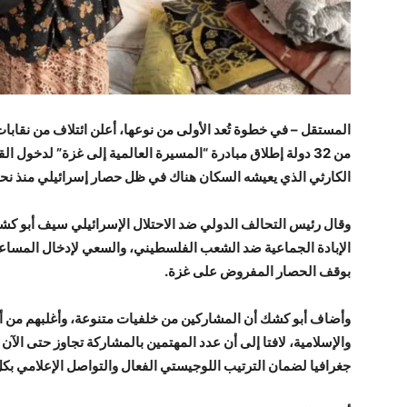
المستقل – في خطوة تُعد الأولى من نوعها، أعلن ائتلاف من نقا
من 32 دولة إطلاق مبادرة “المسيرة العالمية إلى غزة” لدخول 
الكارثي الذي يعيشه السكان هناك في ظل حصار إسرائيلي منذ نحو 20 شهرا
وقال رئيس التحالف الدولي ضد الاحتلال الإسرائيلي سيف أبو ك
الإبادة الجماعية ضد الشعب الفلسطيني، والسعي لإدخال المساعد
بوقف الحصار المفروض على غزة.
وأضاف أبو كشك أن المشاركين من خلفيات متنوعة، وأغلبهم من أبنا
جغرافيا لضمان الترتيب اللوجيستي الفعال والتواصل الإعلامي بكل