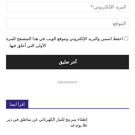
البري
الإل
المو
احفظ اسمي والبريد الإلكتروني وموقع الويب في هذا المتصفح للمرة
الأولى التي أعلق فيها.
- Advertisment -
اقرأ ايضا
إطفاء مبرمج للتيار الكهربائي عن مناطق في دير
علا يوم غد