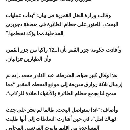
وقالت وزارة النقل القمرية في بيان: “بدأت عمليات
البحث .. للعثور على حطام الطائرة في منطقة دجويزي
الساحلية مما يؤكد تحطمها.”
وأفادت حكومة جزر القمر بأن الـ12 راكبا من جزر القمر،
وأن الطيارين تنزانيان.
هذا وقال كبير ضباط الشرطة، عبد القادر محمد، إنه تم
إرسال ثلاثة زوارق سريعة إلى موقع التحطم المقدر “مما
سمح لنا بجمع حطام الطائرة والأشياء العائدة للركاب”.
وأضاف: “غدا سنواصل البحث..طالما لم نعثر على جثث
فهناك امل”، في حين أشارت السلطات إلى أنها طلبت
المساعدة من إقليم مايوت الفرنسي المجاور.