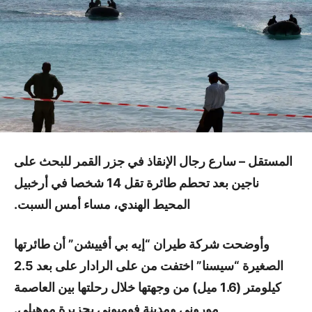
المستقل – سارع رجال الإنقاذ في جزر القمر للبحث على
ناجين بعد تحطم طائرة تقل 14 شخصا في أرخبيل
المحيط الهندي، مساء أمس السبت.
وأوضحت شركة طيران “إيه بي أفييشن” أن طائرتها
الصغيرة “سيسنا” اختفت من على الرادار على بعد 2.5
كيلومتر (1.6 ميل) من وجهتها خلال رحلتها بين العاصمة
موروني ومدينة فومبوني بجزيرة موهيلي.