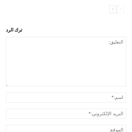
ترك الرد
التع
اسم
البري
الإل
المو