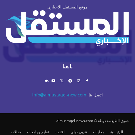
موقع المستقل الاخباري
تابعنا
اتصل بنا:
info@almustaqel-new.com
حقوق الطبع محفوظة © almustaqel-news.com
الرئيسية
محليات
عربي دولي
اقتصاد
تعليم وجامعات
مقالات