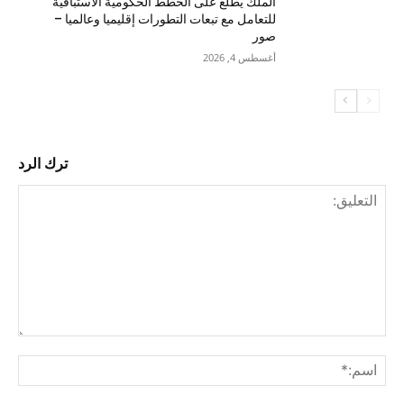
الملك يطلع على الخطط الحكومية الاستباقية
للتعامل مع تبعات التطورات إقليميا وعالميا –
صور
أغسطس 4, 2026
ترك الرد
التع
اسم