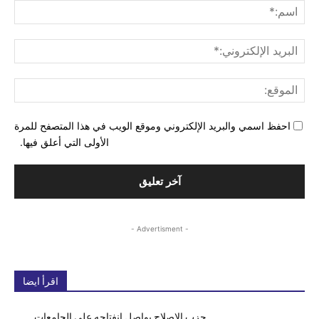
اسم
البري
الإل
المو
احفظ اسمي والبريد الإلكتروني وموقع الويب في هذا المتصفح للمرة
الأولى التي أعلق فيها.
- Advertisment -
اقرأ ايضا
حزب الإصلاح يواصل انفتاحه على الجامعات