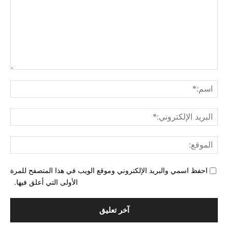
التع
اسم
البري
الإل
المو
احفظ اسمي والبريد الإلكتروني وموقع الويب في هذا المتصفح للمرة
الأولى التي أعلق فيها.