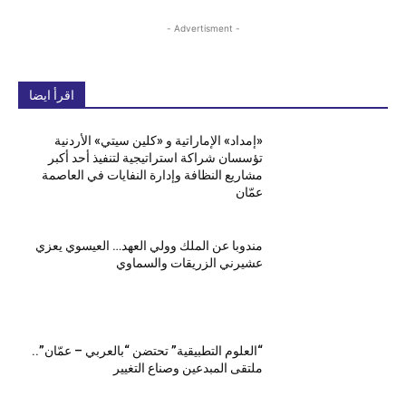
- Advertisment -
اقرأ ايضا
«إمداد» الإماراتية و «كلين سيتي» الأردنية
تؤسسان شراكة استراتيجية لتنفيذ أحد أكبر
مشاريع النظافة وإدارة النفايات في العاصمة
عمّان
مندوبا عن الملك وولي العهد… العيسوي يعزي
عشيرني الزريقات والسماوي
“العلوم التطبيقية” تحتضن “بالعربي – عمّان”..
ملتقى المبدعين وصناع التغيير