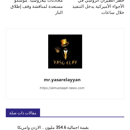
حظر الطيران الروسي في
محادثات بيلاروسيا.. موسكو
الأجواء الأميركية يدخل التنفيذ
مستعدة لمناقشة وقف إطلاق
خلال ساعات
النار
mr.yasarelayyan
https://almustaqel-news.com
مقالات ذات صلة
بقيمة اجمالية 354.6 مليون .. الاردن وامريكا