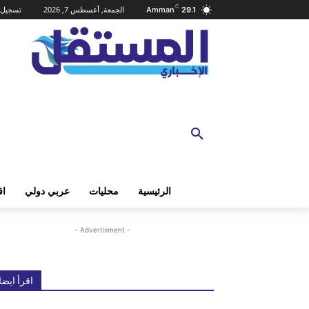
C
الجمعة, أغسطس 7, 2026
تسجيل 
Amman
29.1
الرئيسية
محليات
عربي دولي
اق
- Advertisment -
اقرأ ايضا