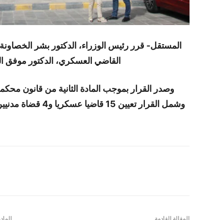
المستقل- قرر رئيس الوزراء، الدكتور بشر الخصاونة
القاضي العسكري، الدكتور موفق المساعيد، وعضوية
وشمل القرار تعيين 15 قاضيا عسكريا و4 قضاة مدنيين جرت تسميتهم من قبل المجلس القضائي.
شارك
المقالة القادمة
الماد