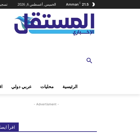
C
الخميس, أغسطس 6, 2026
تسجيل
Amman
21.5
الرئيسية
محليات
عربي دولي
اق
- Advertisment -
اقرأ ايضا