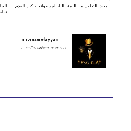
بحث التعاون بين اللجنة البارالمبية واتحاد كرة القدم
الجا
تفاص
mr.yasarelayyan
https://almustaqel-news.com