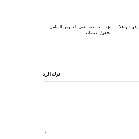
في دير علا
وزير الخارجية يلتقي المفوض السامي
لحقوق الانسان
ترك الرد
التعليق: