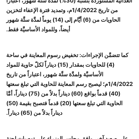
الغذائيَّة المستوردة بنسبة (30%) لمدَّة ستَّة شهور، اعتباراً
من تاريخ 1/4/2022م، وتمديد فترة الإعفاء لتخزين
الحاويات من (6) أيَّام إلى (14) يوماً لمدَّة ستَّة شهور
أيضاً، وللمواد الأساسيَّة فقط.
كما تتضمَّن الإجراءات: تخفيض رسوم المعاينة في ساحة
(4) للحاويات بمقدار (15) ديناراً لكلّ حاوية للمواد
الأساسيَّة ولمدَّة ستَّة شهور، اعتباراً من تاريخ
1/4/2022م؛ ليصبح رسم المعاينة للحاوية التي تبلغ سعتها
(40) قدماً بواقع (60) ديناراً بدلاً من (75) ديناراً، أمَّا
الحاوية التي تبلغ سعتها (20) قدماً فتصبح بقيمة (50)
ديناراً بدلاً من (65) ديناراً.
على صعيد آخر، وافق مجلس الوزراء على توصيات لجنة