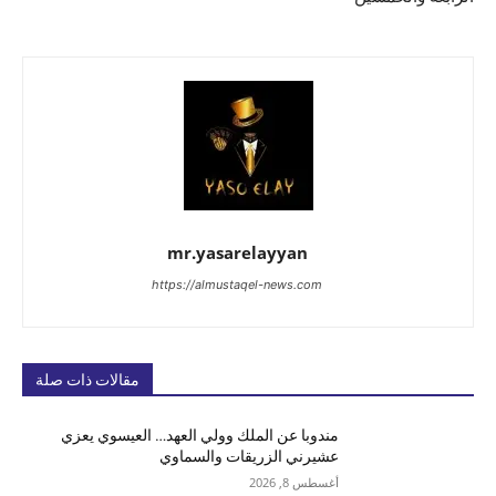
mr.yasarelayyan
https://almustaqel-news.com
مقالات ذات صلة
مندوبا عن الملك وولي العهد… العيسوي يعزي
عشيرني الزريقات والسماوي
أغسطس 8, 2026