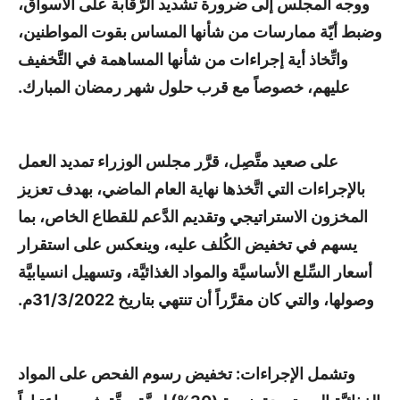
ووجه المجلس إلى ضرورة تشديد الرَّقابة على الأسواق،
وضبط أيّة ممارسات من شأنها المساس بقوت المواطنين،
واتِّخاذ أية إجراءات من شأنها المساهمة في التَّخفيف
عليهم، خصوصاً مع قرب حلول شهر رمضان المبارك.
على صعيد متَّصِل، قرَّر مجلس الوزراء تمديد العمل
بالإجراءات التي اتَّخذها نهاية العام الماضي، بهدف تعزيز
المخزون الاستراتيجي وتقديم الدَّعم للقطاع الخاص، بما
يسهم في تخفيض الكُلف عليه، وينعكس على استقرار
أسعار السِّلع الأساسيَّة والمواد الغذائيَّة، وتسهيل انسيابيَّة
وصولها، والتي كان مقرَّراً أن تنتهي بتاريخ 31/3/2022م.
وتشمل الإجراءات: تخفيض رسوم الفحص على المواد