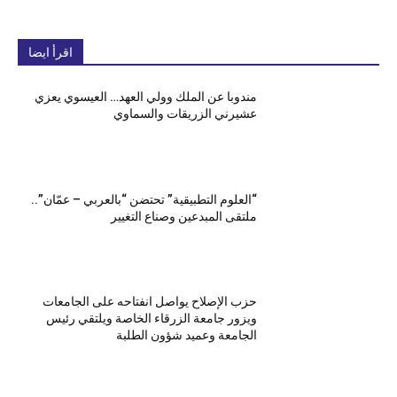
اقرأ ايضا
مندوبا عن الملك وولي العهد… العيسوي يعزي
عشيرني الزريقات والسماوي
“العلوم التطبيقية” تحتضن “بالعربي – عمّان”..
ملتقى المبدعين وصناع التغيير
حزب الإصلاح يواصل انفتاحه على الجامعات
ويزور جامعة الزرقاء الخاصة ويلتقي رئيس
الجامعة وعميد شؤون الطلبة