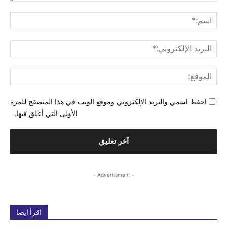
التع
اسم
البري
الإل
المو
احفظ اسمي والبريد الإلكتروني وموقع الويب في هذا المتصفح للمرة
الأولى التي أعلق فيها.
- Advertisment -
اقرأ ايضا