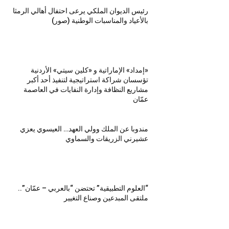
رئيس الديوان الملكي يرعى احتفال أهالي الرمثا
بالأعياد والمناسبات الوطنية (صور)
«إمداد» الإماراتية و «كلين سيتي» الأردنية
تؤسسان شراكة استراتيجية لتنفيذ أحد أكبر
مشاريع النظافة وإدارة النفايات في العاصمة
عمّان
مندوبا عن الملك وولي العهد… العيسوي يعزي
عشيرني الزريقات والسماوي
“العلوم التطبيقية” تحتضن “بالعربي – عمّان”..
ملتقى المبدعين وصناع التغيير