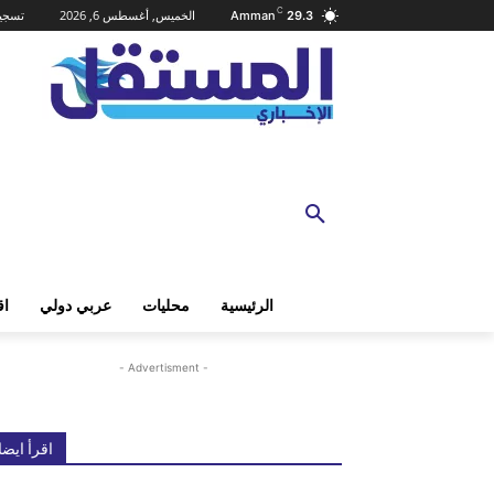
C
الخميس, أغسطس 6, 2026
تسجيل
Amman
29.3
الرئيسية
محليات
عربي دولي
اق
- Advertisment -
اقرأ ايضا