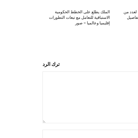
لعدد من
الملك يطلع على الخطط الحكومية
تفاصيل
الاستباقية للتعامل مع تبعات التطورات
إقليميا وعالميا – صور
ترك الرد
التعليق:
اسم:*