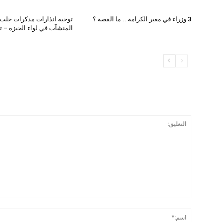
3 وزراء في معبر الكرامة .. ما القصة ؟
توجيه انذارات مذكرات جلب 
المنشآت في لواء الجيزة – 