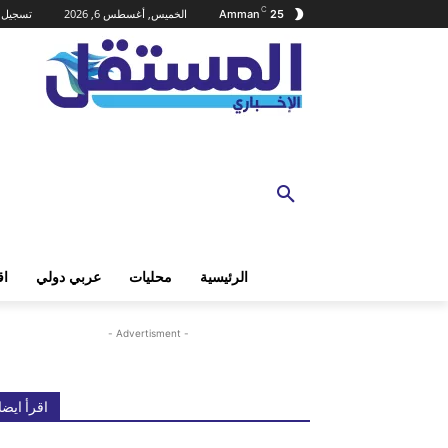
C
الخميس, أغسطس 6, 2026
تسجيل ا
Amman
25
الرئيسية
محليات
عربي دولي
اق
- Advertisment -
اقرأ ايضا