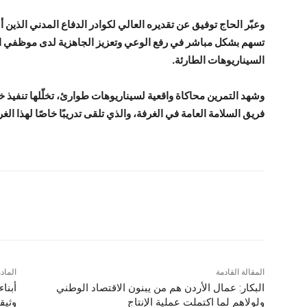
وعبّر الحاج توفيق عن تقديره العالي لكوادر الدفاع المدني الذين أش
تسهم بشكل مباشر في رفع الوعي وتعزيز الجاهزية لدى موظفي ال
السيناريوهات الطارئة.
وشهد التمرين محاكاة واقعية لسيناريوهات طوارئ، تخلّلها تنفيذ 
فريق السلامة العامة في الغرفة، والذي تلقى تدريبًا خاصًا لهذا ال
شارك
المقالة القادمة
الماد
البكار: عمال الأردن هم من يبنون الاقتصاد الوطني
أبنا
ولولاهم لما اكتملت عملية الإنتاج
وثيق