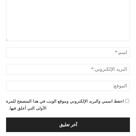
التع
اسم
البري
الإل
المو
احفظ اسمي والبريد الإلكتروني وموقع الويب في هذا المتصفح للمرة
الأولى التي أعلق فيها.