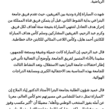
الرياضية.
شهدت المباراة إثارة وندية بين الفريقين، حيث تقدم فريق جامعة
البترا في بداية الشوط الثاني، قبل أن يتمكن فريق قناة المملكة من
إحراز هدف التعادل لتنتهي المباراة بنتيجة ستة أهداف لكل فريق.
وكرم عبد الرحيم، الفريقين المشاركين وسلم كأس هداف المباراة
للكابتن أحمد هايل، وكأس اللاعب المثالي للكابتن خالد خطاطبة.
قال عبد الرحيم، إن المباراة كانت جميلة وشيقة وممتعة للجمهور،
مشيدا بالأداء المتميز لفريق الجامعة. وأوضح أن الفعالية تأتي في
إطار احتفالات جامعة البترا بعيد الاستقلال، وتعد النشاط الثالث
للجامعة بهذه المناسبة بعد الاحتفالية الكبرى ومسابقة الدراجات
الهوائية.
قال عميد شؤون الطلبة بجامعة البترا الأستاذ الدكتور إياد الملاح إن
“المباراة تمثل دعما للنشامى في مسيرتهم نحو كأس العالم، معربا
عن أمله بفوز المنتخب الوطني وتأهله”. مضيفًا أن “أكبر مكسب وفوز
هو وجود قناة المملكة ومشاركتها الجامعة احتفالاتها بهذه المناسبة