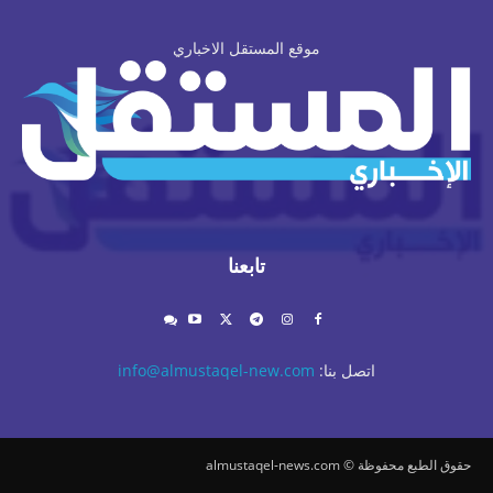
موقع المستقل الاخباري
تابعنا
اتصل بنا:
info@almustaqel-new.com
حقوق الطبع محفوظة © almustaqel-news.com