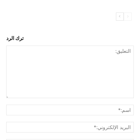
ترك الرد
التع
اسم
البري
الإل