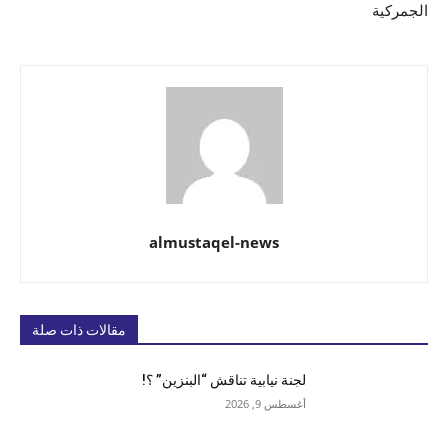
الجمركية
almustaqel-news
مقالات ذات صلة
لجنة نيابية تناقش “البنزين” ؟!
أغسطس 9, 2026