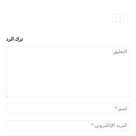
ترك الرد
التع
اسم
البري
الإل