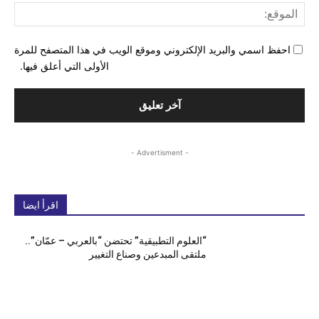
المو
احفظ اسمي والبريد الإلكتروني وموقع الويب في هذا المتصفح للمرة
الأولى التي أعلق فيها.
- Advertisment -
اقرأ ايضا
“العلوم التطبيقية” تحتضن “بالعربي – عمّان”..
ملتقى المبدعين وصناع التغيير