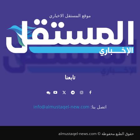
موقع المستقل الاخباري
تابعنا
اتصل بنا:
info@almustaqel-new.com
حقوق الطبع محفوظة © almustaqel-news.com