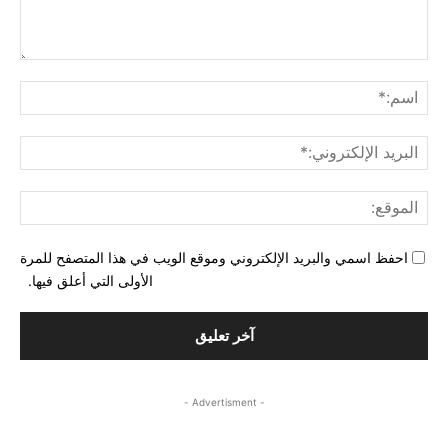
التع
اسم
البري
الإل
المو
احفظ اسمي والبريد الإلكتروني وموقع الويب في هذا المتصفح للمرة
الأولى التي أعلق فيها.
- Advertisment -