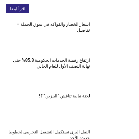
اقرأ ايضا
اسعار الخضار والفواكه في سوق الجملة –
تفاصيل
ارتفاع رقمنة الخدمات الحكومية 85.8% حتى
نهاية النصف الأول للعام الحالي
لجنة نيابية تناقش “البنزين” ؟!
النقل البري تستكمل التشغيل التجريبي لخطوط
جديدة الأحد