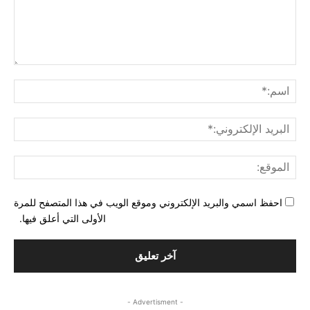
التع
اسم
البري
الإل
المو
احفظ اسمي والبريد الإلكتروني وموقع الويب في هذا المتصفح للمرة
الأولى التي أعلق فيها.
- Advertisment -