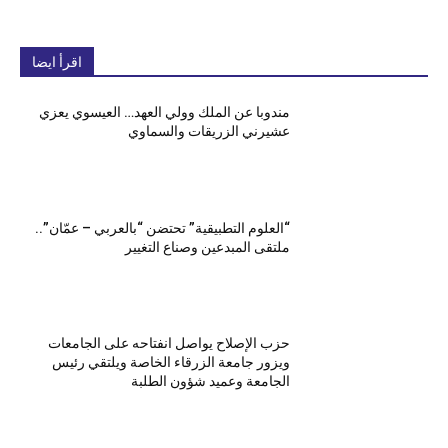
اقرأ ايضا
مندوبا عن الملك وولي العهد… العيسوي يعزي
عشيرني الزريقات والسماوي
“العلوم التطبيقية” تحتضن “بالعربي – عمّان”..
ملتقى المبدعين وصناع التغيير
حزب الإصلاح يواصل انفتاحه على الجامعات
ويزور جامعة الزرقاء الخاصة ويلتقي رئيس
الجامعة وعميد شؤون الطلبة