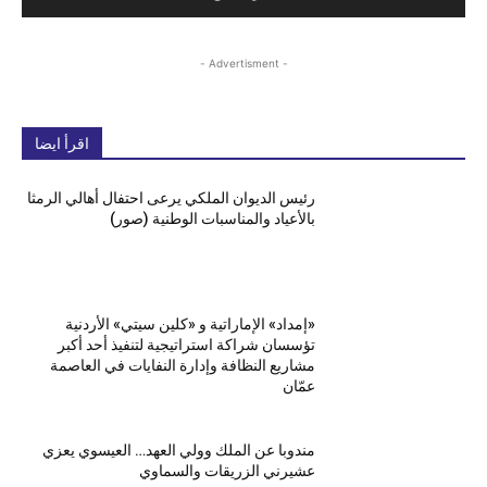
- Advertisment -
اقرأ ايضا
رئيس الديوان الملكي يرعى احتفال أهالي الرمثا
بالأعياد والمناسبات الوطنية (صور)
«إمداد» الإماراتية و «كلين سيتي» الأردنية
تؤسسان شراكة استراتيجية لتنفيذ أحد أكبر
مشاريع النظافة وإدارة النفايات في العاصمة
عمّان
مندوبا عن الملك وولي العهد… العيسوي يعزي
عشيرني الزريقات والسماوي