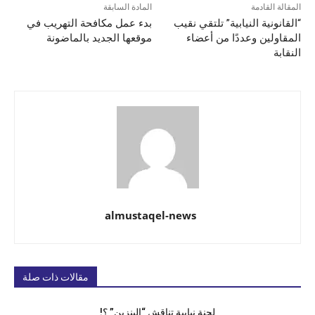
المقالة القادمة
المادة السابقة
“القانونية النيابية” تلتقي نقيب
بدء عمل مكافحة التهريب في
المقاولين وعددًا من أعضاء
موقعها الجديد بالماضونة
النقابة
almustaqel-news
مقالات ذات صلة
لجنة نيابية تناقش “البنزين” ؟!