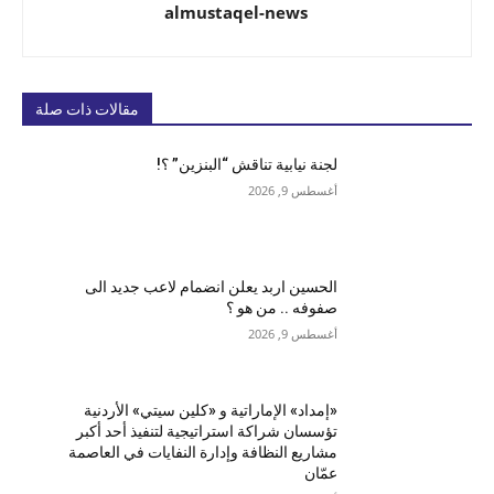
almustaqel-news
مقالات ذات صلة
لجنة نيابية تناقش “البنزين” ؟!
أغسطس 9, 2026
الحسين اربد يعلن انضمام لاعب جديد الى
صفوفه .. من هو ؟
أغسطس 9, 2026
«إمداد» الإماراتية و «كلين سيتي» الأردنية
تؤسسان شراكة استراتيجية لتنفيذ أحد أكبر
مشاريع النظافة وإدارة النفايات في العاصمة
عمّان