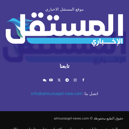
موقع المستقل الاخباري
تابعنا
اتصل بنا:
info@almustaqel-new.com
حقوق الطبع محفوظة © almustaqel-news.com
الرئيسية
محليات
عربي دولي
اقتصاد
تعليم وجامعات
مقالات