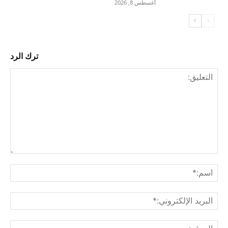
أغسطس 8, 2026
ترك الرد
التع
اسم
البري
الإل
المو