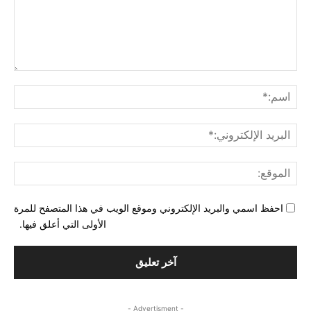
التع
اسم
البري
الإل
المو
احفظ اسمي والبريد الإلكتروني وموقع الويب في هذا المتصفح للمرة
الأولى التي أعلق فيها.
- Advertisment -