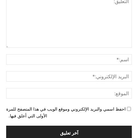
التع
اسم
البري
الإل
المو
احفظ اسمي والبريد الإلكتروني وموقع الويب في هذا المتصفح للمرة
الأولى التي أعلق فيها.