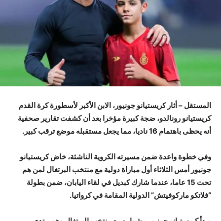
المستقل – أثار كريستيانو جونيور، الابن الأكبر لأسطورة كرة القدم
كريستيانو رونالدو، ضجة كبيرة مؤخرا بعد أن كشفت تقارير صحفية
أنه يحظى باهتمام 16 ناديا، مما يجعل مستقبله موضع ترقب كبير.
وفي خطوة واعدة ضمن مسيرته الكروية الناشئة، خاض كريستيانو
جونيور أمس الثلاثاء أول مباراة دولية مع منتخب البرتغال لمن هم
تحت 15 عاما، عندما شارك كبديل في لقاء اليابان، ضمن بطولة
“فلاتكو ماركوفيتش” الدولية المقامة في كرواتيا.
وبدأ كريستيانو جونيور مشواره مع منتخب البرتغال وهو يرتدي