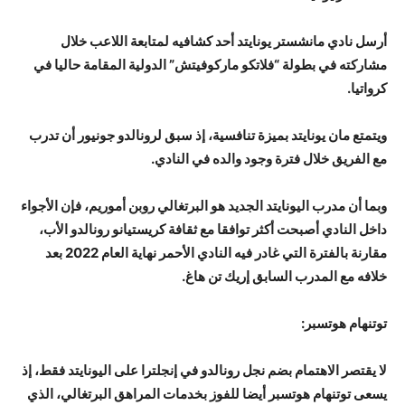
أرسل نادي مانشستر يونايتد أحد كشافيه لمتابعة اللاعب خلال
مشاركته في بطولة “فلاتكو ماركوفيتش” الدولية المقامة حاليا في
كرواتيا.
ويتمتع مان يونايتد بميزة تنافسية، إذ سبق لرونالدو جونيور أن تدرب
مع الفريق خلال فترة وجود والده في النادي.
وبما أن مدرب اليونايتد الجديد هو البرتغالي روبن أموريم، فإن الأجواء
داخل النادي أصبحت أكثر توافقا مع ثقافة كريستيانو رونالدو الأب،
مقارنة بالفترة التي غادر فيه النادي الأحمر نهاية العام 2022 بعد
خلافه مع المدرب السابق إريك تن هاغ.
توتنهام هوتسبر:
لا يقتصر الاهتمام بضم نجل رونالدو في إنجلترا على اليونايتد فقط، إذ
يسعى توتنهام هوتسبر أيضا للفوز بخدمات المراهق البرتغالي، الذي