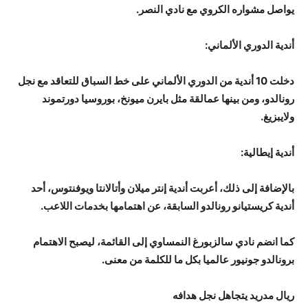
يواصل مشواره الكروي مع نادي النصر.
أندية الدوري الألماني:
دخلت 10 أندية من الدوري الألماني على خط السباق للتعاقد مع نجل
رونالدو، ومن بينها عمالقة مثل بايرن ميونخ، بوروسيا دورتموند
ولايبزيغ.
أندية إيطالية:
بالإضافة إلى ذلك، أعربت أندية إنتر ميلان وأتالانتا ويوفنتوس، أحد
أندية كريستيانو رونالدو السابقة، عن اهتمامها بخدمات اللاعب.
كما انضم نادي سالزبورغ النمساوي إلى القائمة، ليصبح الاهتمام
برونالدو جونيور عالميا بكل ما للكلمة من معنى.
ريال مدريد يتجاهل نجل هدافه