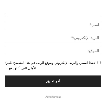
التع
اسم
البري
الإل
المو
احفظ اسمي والبريد الإلكتروني وموقع الويب في هذا المتصفح للمرة
الأولى التي أعلق فيها.
- Advertisment -