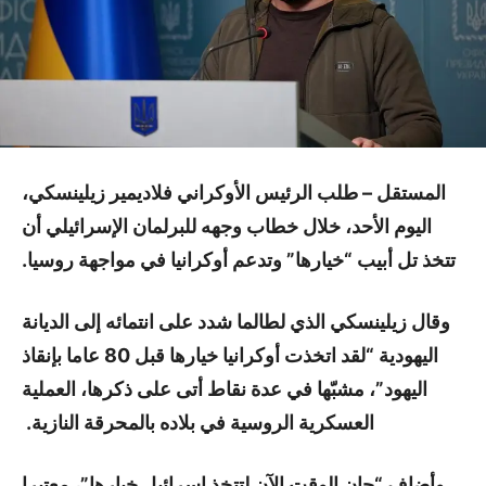
المستقل –
طلب الرئيس الأوكراني فلاديمير زيلينسكي،
اليوم الأحد، خلال خطاب وجهه للبرلمان الإسرائيلي أن
تتخذ تل أبيب “خيارها” وتدعم أوكرانيا في مواجهة روسيا.
وقال زيلينسكي الذي لطالما شدد على انتمائه إلى الديانة
اليهودية “لقد اتخذت أوكرانيا خيارها قبل 80 عاما بإنقاذ
اليهود”، مشبّها في عدة نقاط أتى على ذكرها، العملية
العسكرية الروسية في بلاده بالمحرقة النازية.
وأضاف “حان الوقت الآن لتتخذ إسرائيل خيارها”، معتبرا