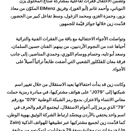
وتضمن الاحتفال فقرات تفاعلية بمشاركة صنّاع المحتوى يزن
النوباني، وأحمد غانم (أبو الغور)، وفريق ElMenz المكوّن من معاذ
بزور، وحمزة الغزو، ومحمد الزغول، وسط تفاعل كبير من الحضور،
قدّمت زين خلالها جوائز قيّمة للجمهور.
وتواصلت الأجواء الاحتفالية مع باقة من الفقرات الفنية والتراثية
أحياها عدد من النجوم الأردنيين، من بينهم: الفنان حسين السلمان،
وسعد أبو تايه، وحسام ووسام اللوزي، وحمدي المناصير، إلى جانب
فرقة معان للفلكلور الشعبي التي أضفت طابعاً تراثياً أصيلاً على
الأجواء.
وكانت زين قد بدأت احتفالاتها بعيد الاستقلال من خلال تغيير اسم
شبكتها إلى “J079” على هواتف مشتركيها، في مبادرة رمزية حملت
معاني الانتماء والاعتزاز، بدمج رمز الشبكة الوطنية “079” مع رقم
“79” الذي يرمز إلى أعوام الاستقلال، ليجتمع الرقم والحرف في
اسم واحد يحتفي بالأردن ويجسّد ارتباط الشركة الوثيق بهوية الوطن،
كما قدّمت زين لجميع مشتركيها عبر تطبيقها للهواتف الذكية (Zain
Jo) حزمة إنترنت مجانية بسِعة 79 جيجابايت، لتمكينهم من متابعة