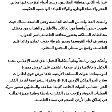
عبدالله الثاني بمنطقة المقابلين، وسط أجواء امتزجت فيها معاني
الفخر والانتماء للوطن، والولاء للقيادة الهاشمية الحكيمة.
وامتدت الفعاليات من الساعة الخامسة وحتى التاسعة مساءً، حيث
شهدت حضوراً واسعاً من العائلات والأطفال والشباب من مختلف
محافظات المملكة، بحضور محافظ العاصمة ياسر العدوان،
ومتصرف لواء القويسمة ومدير شرطة جنوب عمان، وقائد اقليم
العاصمة، وجَمع من ممثلي المجتمع المحلي.
وأعدّت زين برنامجاً وطنياً متكاملاً للحفل الذي قدمه الإعلامي محمد
الوكيل والإعلامية رزان سلامة، اشتمل على عروض مميزة
لموسيقات القوات المسلحة الأردنية، تلاها عرض جوي لطائرات
سلاح الجو الملكي الأردني (F16)، وفقرة استعراضية لفريق القفز
الحر – نشامى القوات الخاصة كتيبة الصاعقة والمظليّين صقور سَريّة
العمليات الجوية، وتُوّجت هذه الفقرات بلحظة وطنية مميزة تمثّلت
في إطلاق علم الأردن الضخم في سماء العاصمة.