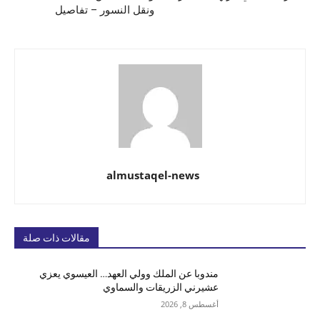
ونقل النسور – تفاصيل
almustaqel-news
مقالات ذات صلة
مندوبا عن الملك وولي العهد… العيسوي يعزي
عشيرني الزريقات والسماوي
أغسطس 8, 2026