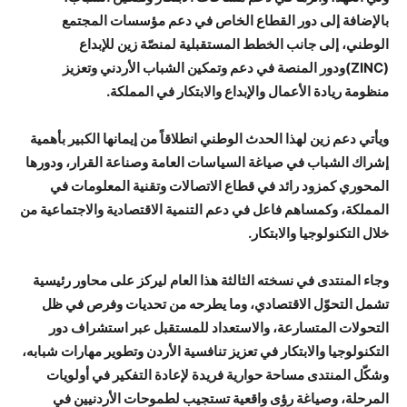
بالإضافة إلى دور القطاع الخاص في دعم مؤسسات المجتمع
الوطني، إلى جانب الخطط المستقبلية لمنصّة زين للإبداع
(ZINC)ودور المنصة في دعم وتمكين الشباب الأردني وتعزيز
منظومة ريادة الأعمال والإبداع والابتكار في المملكة.
ويأتي دعم زين لهذا الحدث الوطني انطلاقاً من إيمانها الكبير بأهمية
إشراك الشباب في صياغة السياسات العامة وصناعة القرار، ودورها
المحوري كمزود رائد في قطاع الاتصالات وتقنية المعلومات في
المملكة، وكمساهم فاعل في دعم التنمية الاقتصادية والاجتماعية من
خلال التكنولوجيا والابتكار.
وجاء المنتدى في نسخته الثالثة هذا العام ليركز على محاور رئيسية
تشمل التحوّل الاقتصادي، وما يطرحه من تحديات وفرص في ظل
التحولات المتسارعة، والاستعداد للمستقبل عبر استشراف دور
التكنولوجيا والابتكار في تعزيز تنافسية الأردن وتطوير مهارات شبابه،
وشكّل المنتدى مساحة حوارية فريدة لإعادة التفكير في أولويات
المرحلة، وصياغة رؤى واقعية تستجيب لطموحات الأردنيين في