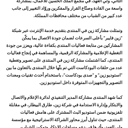
الثاني، ولي العهد، في مجمع الملك الحسين للأعمال، بمشاركة
واسعة من القادة وصنّاع القرار والمفكرين وروّاد التغيير إلى جانب
عدد كبير من الشباب من مختلف محافظات المملكة.
وتمثلت مشاركة زين في المنتدى بتقديم خدمة الإنترنت عبر شبكة
“زين فايبر” بأعلى السرعات لضمان جودة الاتصال بما يمكّن
المشاركين من متابعة فعاليات المنتدى بكفاءة عالية، ويعزز من جودة
التغطية الإعلامية والمشاركة الرقمية، والمساهمة في إنجاح فعاليات
المنتدى، كما اشتملت مشاركة زين في المنتدى على تصوير وتغطية
عدد من حلقات البودكاست التي تم بثّها خلال المنتدى بالتعاون ما بين
“استوديو زين” و “صدى بودكاست”، باستخدام أحدث تقنيات ومعدات
التصوير والتجهيزات المتوفرة داخل استوديو زين.
كما شهد المنتدى مشاركة المدير التنفيذي لدائرة الإعلام والاتصال
والابتكار وإدارة الاستدامة في شركة زين، طارق البيطار، في مقابلة
تلفزيونية ضمن استوديو البث المشترك على هامش فعاليات
المنتدى، حيث تناول أبرز محاور الشراكة الاستراتيجية مع مؤسسة
ولي العهد، وأثرها في دعم مساحات الابتكار وتمكين الشباب،