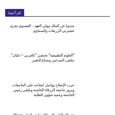
اقرأ ايضا
مندوبا عن الملك وولي العهد… العيسوي يعزي
عشيرني الزريقات والسماوي
“العلوم التطبيقية” تحتضن “بالعربي – عمّان”..
ملتقى المبدعين وصناع التغيير
حزب الإصلاح يواصل انفتاحه على الجامعات
ويزور جامعة الزرقاء الخاصة ويلتقي رئيس
الجامعة وعميد شؤون الطلبة
هذه الفعاليات التي اقامتها شركة اورنج خلال