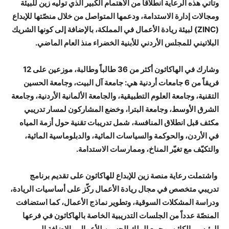
وتأتي هذه الرعاية انطلاقاً من الاهتمام الكبير الذي توليه زين للبيئة
ومجالات إدارة الاستدامة، ودعمها المتواصل من خلال منصّتها للإبداع
(ZINC) لبيئة ريادة الأعمال في المملكة، بالإضافة إلى كونها الشريك
البلاتيني للمجلس الأردني للأبنية الخضراء منذ العام الماضي.
وشارك في الهاكاثون أكثر من 36 طالباً وطالبة، موزعين على 12
فريقاً من 6 جامعات أردنية هي: جامعة آل البيت، وجامعة الحسين
التقنية، وجامعة العلوم التطبيقية، والجامعة الألمانية الأردنية، وجامعة
الشرق الأوسط، وجامعة البترا، وخضع المشاركون لمسار تدريبي
مكثف قبل انطلاق المنافسة، شمل تدريبات تقنية حول أزمة المياه
في الأردن، والحوكمة والسياسات المائية، والدبلوماسية المائية،
والتكيّف مع تغيّر المناخ، وممارسات الاستدامة.
واشتملت رعاية منصة زين للإبداع للهاكاثون على تقديم برنامج
تدريبي متخصص في مجال ريادة الأعمال ركّز على أساسيات الريادة،
ودراسة المشكلات السوقية، وتطوير نماذج الأعمال، كما استضافت
المنصّة عدداً من الجلسات التدريبية الخاصة بالهاكاثون في فرعها
الرئيسي الكائن بمجمع الملك الحسين للأعمال، بالإضافة إلى