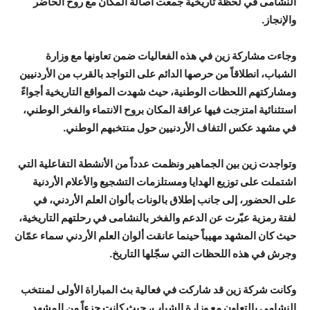
النشامى في لحظة تاريخية جمعت أصالة المكان مع روح الحاضر
والإنجاز.
وجاءت مشاركة زين في هذه الفعاليات ضمن تعاونها مع وزارة
الشباب، انطلاقاً من حرصها الدائم على التواجد بالقرب من الأردنيين
ومشاركتهم اللحظات الوطنية، حيث شهدت المواقع التاريخية أجواءً
استثنائية امتزجت فيها عراقة المكان بروح الانتماء والفخر الوطني،
في مشهد عكس التفاف الأردنيين حول منتخبهم الوطني.
وتواجدت زين بين الجماهير ونظمت عدداً من الأنشطة التفاعلية التي
اشتملت على توزيع الهدايا ومستلزمات التشجيع والأعلام الأردنية
على الحضور، إلى جانب إطلاق بالونات بألوان العلم الأردني، في
لفتة رمزية عبّرت عن الدعم والفخر بالنشامى في رحلتهم التاريخية،
حيث كان المشهد مهيباً حينما عانقت ألوان العلم الأردني سماء عمّان
وجرش في هذه اللحظات التي سجّلها التاريخ.
وكانت شركة زين قد شاركت في فعالية بث المباراة الأولى لمنتخب
النشامى بالتعاون مع وزارة الشباب، حيث كانت جزءاً من المشهد