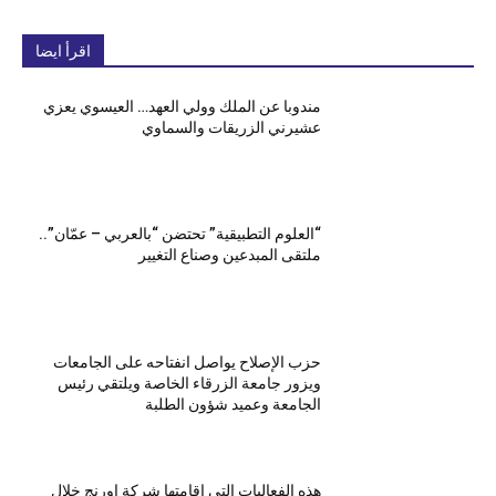
اقرأ ايضا
مندوبا عن الملك وولي العهد… العيسوي يعزي
عشيرني الزريقات والسماوي
“العلوم التطبيقية” تحتضن “بالعربي – عمّان”..
ملتقى المبدعين وصناع التغيير
حزب الإصلاح يواصل انفتاحه على الجامعات
ويزور جامعة الزرقاء الخاصة ويلتقي رئيس
الجامعة وعميد شؤون الطلبة
هذه الفعاليات التي اقامتها شركة اورنج خلال