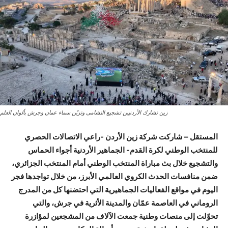
زين تشارك الأردنيين تشجيع النشامى وتزيّن سماء عمان وجرش بألوان العلم
المستقل – شاركت شركة زين الأردن -راعي الاتصالات الحصري
للمنتخب الوطني لكرة القدم- الجماهير الأردنية أجواء الحماس
والتشجيع خلال بث مباراة المنتخب الوطني أمام المنتخب الجزائري،
ضمن منافسات الحدث الكروي العالمي الأبرز، من خلال تواجدها فجر
اليوم في مواقع الفعاليات الجماهيرية التي احتضنها كل من المدرج
الروماني في العاصمة عمّان والمدينة الأثرية في جرش، والتي
تحوّلت إلى منصات وطنية جمعت الآلاف من المشجعين لمؤازرة