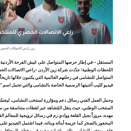
زين راعي الاتصالات الحصري
المستقل – في إطار حرصها المتواصل على عَيش الفرحة الأردنية و
اللحظات الوطنية؛ جدّدت شركة زين الأردن -راعي الاتصالات ال
المتواصل للنشامى في رحلتهم العالمية التي يكتبون خلالها تاريخاً
فيديو كليب أغنيتها الرسمية الخاصة بالنشامى والتي تحمل اسم “ال
وحمل العمل الفني رسائل دعم ومؤازرة لمنتخب النشامى، ليجسّد
المنتخب الوطني، حيث ينقل المُشاهد عبر لقطات متناسقة من س
مهده، مروراً بجبل القلعة ووادي رم في رسائل ترويجية للمعالم الف
المحفور بالصخر كما عزيمة أبنائه وبناته، فيما اشتمل الفيديو عل
خلف منتخب النشامى والتي واصلت دعمه في مختلف المحافل وصولا