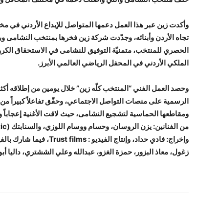
وأكدت زين عبر هذا العمل دعمها المتواصل للإبداع الأردني في مخت
تجاه الأردن وأبنائه، وجدّدت شركة زين فخرها بمنتخب النشامى وب
الحصري للمنتخب، متمنيّة التوفيق للنشامى في الاستحقاق الكروي
الملكي الأردني في المحفل الرياضي العالمي الأبرز.
الرسمية على منصات التواصل الاجتماعي، وحقّق تفاعلاً كبيراً من ق
ومقاطعها الحماسية لتشجيع النشامى، حيث لاقت الأغنية إعجاباً 
وإخراج: فادي حداد، وإنتاج ال
زغول، معاذ البزور، حمزة الغزو، عبدالله وعلي الششتري، داليا أ
شارك