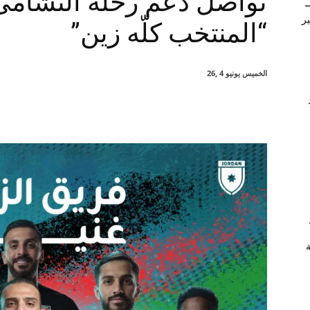
تواصل دعم رحلة النشامى 
–
ير
“المنتخب كلّه زين”
الخميس يونيو 4 ,26
شارك
ة