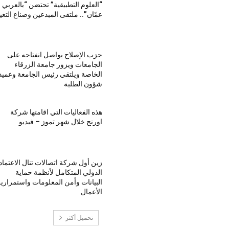
“العلوم التطبيقية” تحتضن “بالعربي 
عمّان”.. ملتقى المبدعين وصناع التغي
حزب الإصلاح يواصل انفتاحه على
الجامعات ويزور جامعة الزرقاء
الخاصة ويلتقي رئيس الجامعة وعميد
شؤون الطلبة
هذه الفعاليات التي اقامتها شركة
اورنج خلال شهر تموز – فيديو
زين أول شركة اتصالات تنال الاعتماد
الدولي المتكامل لأنظمة حماية
البيانات وأمن المعلومات واستمراري
الأعمال
تحميل أكثر