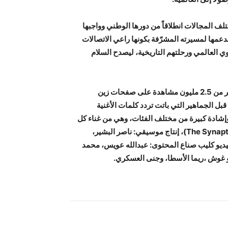
لف المجالات انطلاقاً من دورها الوطني وواجبها
دعمها لمسيرته المشرّفة بكونها راعي الاتصالات
 العالمي ورحلتهم التاريخية، ليصدح السلام
وحصد العمل الفني “المنتخب كلّه زين” خلال يومين من إطلاقه أكثر من 2.5 مليون مشاهدة على صفحات زين
بل الجماهير التي باتت تردد كلمات الأغنية
وإشادة كبيرة من مختلف الفئات، وهي من غناء كل
من الفنانين: يزن الروسان، وحسام ووسام اللوزي، والسنابتك (The Synaptic)، إنتاج موسيقي: ناصر البشير،
فيديو : Trust films، فيما شارك بالفيديو كليب صناع المحتوى: عبدالله عويس، محمد
بو غوش ،ريما الأسطا، وجنى العسكري.