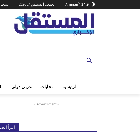
C
الجمعة, أغسطس 7, 2026
تسجيل 
Amman
24.9
الرئيسية
محليات
عربي دولي
اق
- Advertisment -
اقرأ ايضا