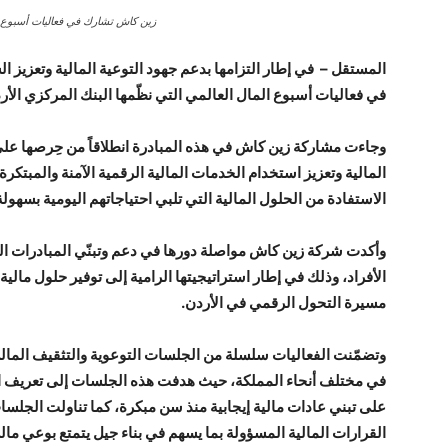
زين كاش تشارك في فعاليات أسبوع الم
المستقل – في إطار التزامها بدعم جهود التوعية المالية وتعزي
في فعاليات أسبوع المال العالمي التي نظّمها البنك المركزي الأر
وجاءت مشاركة زين كاش في هذه المبادرة انطلاقاً من حِرصها على 
المالية وتعزيز استخدام الخدمات المالية الرقمية الآمنة والمبتك
الاستفادة من الحلول المالية التي تلبي احتياجاتهم اليومية بسهولة
وأكدت شركة زين كاش مواصلة دورها في دعم وتبنّي المبادرات ا
الأفراد، وذلك في إطار استراتيجيتها الرامية إلى توفير حلول مالي
مسيرة التحول الرقمي في الأردن.
وتضمّنت الفعاليات سلسلة من الجلسات التوعوية والتثقيف الما
في مختلف أنحاء المملكة، حيث هدفت هذه الجلسات إلى تعريف الأ
على تبني عادات مالية إيجابية منذ سن مبكرة، كما تناولت الجلسات
القرارات المالية المسؤولة بما يسهم في بناء جيل يتمتع بوعي مالي