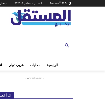
C
السبت, أغسطس 8, 2026
تسجيل 
Amman
21.3
الرئيسية
محليات
عربي دولي
اق
- Advertisment -
اقرأ ايضا