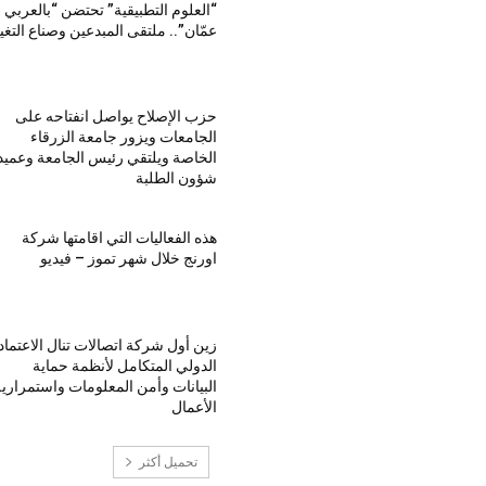
“العلوم التطبيقية” تحتضن “بالعربي 
عمّان”.. ملتقى المبدعين وصناع التغي
حزب الإصلاح يواصل انفتاحه على
الجامعات ويزور جامعة الزرقاء
الخاصة ويلتقي رئيس الجامعة وعميد
شؤون الطلبة
هذه الفعاليات التي اقامتها شركة
اورنج خلال شهر تموز – فيديو
زين أول شركة اتصالات تنال الاعتماد
الدولي المتكامل لأنظمة حماية
البيانات وأمن المعلومات واستمراري
الأعمال
تحميل أكثر