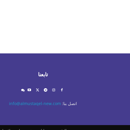
تابعنا
اتصل بنا:
info@almustaqel-new.com