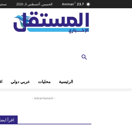
C
الخميس, أغسطس 6, 2026
تسجيل
Amman
23.7
الرئيسية
محليات
عربي دولي
اق
- Advertisment -
اقرأ ايضا