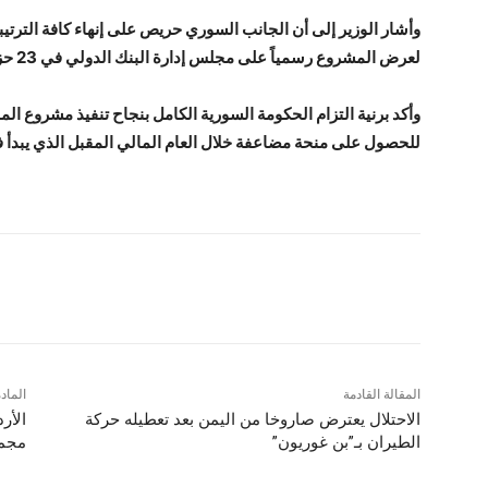
وأشار الوزير إلى أن الجانب السوري حريص على إنهاء كافة الترتيبات ا
لعرض المشروع رسمياً على مجلس إدارة البنك الدولي في 23 حزيران الحالي لإقراره.
وأكد برنية التزام الحكومة السورية الكامل بنجاح تنفيذ مشروع المن
للحصول على منحة مضاعفة خلال العام المالي المقبل الذي يبدأ في تم
شارك
المقالة القادمة
الماد
الاحتلال يعترض صاروخا من اليمن بعد تعطيله حركة
الأر
الطيران بـ”بن غوريون”
مجمو